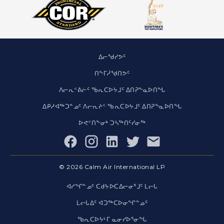
ᐃᓕᖁᓯᕗᑦ
ᑎᖕᒥᓲᖁᑎᕗᑦ
ᐱᓕᕆᑉᕕᓖᑦ ᖃᕆᑕᐅᔭᒧᑦ ᐃᑎᕈᖕᓇᐅᑎᖓ
ᐃᑭᓱᐊᖅᑐᓐᓄᑦ ᐱᓕᕆᔨᑉ ᖃᕆᑕᐅᔭᒧᑦ ᐃᑎᕈᖕᓇᐅᑎᖓ
ᐅᕙᑉᑎᖕᓂᒃ ᑐᓴᖅᑎᑦᓯᓂᖅ
Facebook
© 2026 Calm Air International LP
ᐊᓯᖏᓐᓄᑦ ᑕᑯᔭᐅᑕᐃᓕᓂᕐᒧᑦ ᒪᓕᒐ
ᒪᓕᒐᐃᑦ ᐊᑐᖅᑕᐅᓂᖏᓐᓄᑦ
ᖃᕆᑕᐅᔭᒻᒥ ᓇᓂᓯᐅᕐᓂᖓ