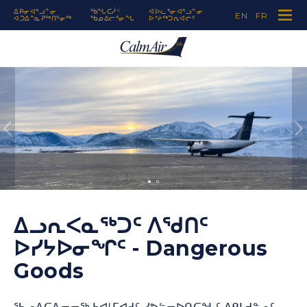
ᐃᑭᓂᐊᕐᓗᓐᓂ
ᖃᖓᑕᓲᑉ
ᐊᐅᓚᕐᓂᐊᕐᓗᓐᓂ
EN
FR
ᐊᑐᐃᓐᓇᕈᖅᑎᕐᓂᖅ
ᖃᓄᐃᓕᕐᓂᖓ
ᐅᔾᔨᖅᑐᕆᐊᓖᑦ
Skip to Navigation
Skip to Content
Skip to Footer
Next
1
2
ᐃᓗᕆᐸᓇᖅᑐᑦ ᐱᖁᑎᑦ
ᐅᓯᔭᐅᓂᖏᑦ - Dangerous
Goods