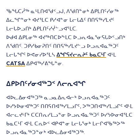
ᖃᖓᑕᓲᖅ ᓇᒻᒪᑎᐊᖁᑉᓗᒍ, ᐱᖁᑎᓐᓂᒃ ᐃᑭᒪᑎᑦᓯᓂᖅ
ᐃᓚᖏᓐᓂᒃ ᐊᔪᕐᒪᑕ ᑭᓯᐊᓐᓂ ᒪᓕᒐᐃᑦ ᑎᑎᕋᖅᓯᒪᔪᑦ
ᒪᓕᒐᐅᓗᑎᒃ ᐃᑭᒪᑎᑦᓯᔫᓪᓗᐊᕐᒪᑕ.
ᐅᑯᐊ ᐃᑭᒪᓂᖅ ᐊᔪᖅᑎᑕᐅᖕᒪᑕ ᐅᓗᕆᐊᓇᕐᓂᕋᒐᐅᑉᓗᑎᒃ
ᐱᖁᑎᑦ. ᑐᑭᓯᑲᓂᕈᑎᑦ ᑎᑎᕋᖅᓯᒪᔪᓪᓗ ᐅᓗᕆᐊᓇᖅᑐᑦ
ᒪᓕᒐᖏᑦ ᐅᕙᓂᓯᐅᕐᒪᓴ
ᐃᖏᕋᔪᓕᕆᔨᑦ ᑲᓇᑕᒻᒥ
ᐊᒻᒪ
CATSA
ᐃᑭᐊᖅᓯᕕᖓᓐᓂ.
ᐃᑭᐅᑎᑦᓯᓂᐊᖅᑐᑉ ᐱᓕᕆᐊᖏ
ᐊᐅᓚᐃᓂᐊᖅᑐᖅ ᓇᓗᓇᐃᕆᐊᓕᒃ ᐅᓗᕆᐊᓇᖅᑐᑦ
ᐅᓯᔭᐅᓂᐊᖅᑐᑦ ᑎᑎᕋᑎᐊᖅᓯᒪᓗᒋᑦ, ᐳᖅᑐᑎᐊᖅᓯᒪᓗᒋᑦ ᐊᒻᒪ
ᐊᓕᓚᔪᒻᒥᒃ ᑕᑕᑎᕆᓯᒪᓗᓐᓂ ᐅᓗᕆᐊᓇᖅᑐᑦ ᐅᓯᔭᐅᓂᐊᕐᒪᑕ
ᑲᓇᑕᒻᒥ ᐊᒻᒪ ᑕᕆᐅᑉ ᐊᑭᐊᓐᓂ ᒪᓕᒐᕐᓂᒃ ᒪᓕᒋᐊᖃᖅᐳᖅ
ᐅᓗᕆᐊᓇᖅᑐᓐᓂᒃ ᐊᐅᓚᐃᓂᐊᖅᑐᖅ.