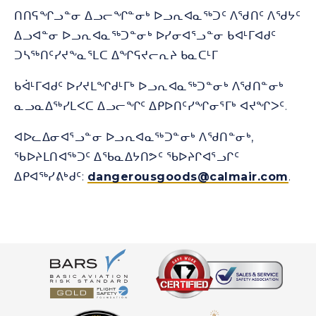
ᑎᑎᕋᖏᓗᓐᓂ ᐃᓗᓕᖏᓐᓂᒃ ᐅᓗᕆᐊᓇᖅᑐᑦ ᐱᖁᑎᑦ ᐱᖁᔭᑦ
ᐃᓗᐊᓐᓂ ᐅᓗᕆᐊᓇᖅᑐᓐᓂᒃ ᐅᓯᓂᐊᕐᓗᓐᓂ ᑲᐊᒻᒥᐊᑯᑦ
ᑐᓴᖅᑎᑦᓯᔪᖕᓇᕐᒪᑕ ᐃᖏᕋᔪᓕᕆᔨ ᑲᓇᑕᒻᒥ
ᑲᐋᒻᒥᐊᑯᑦ ᐅᓯᔪᒪᖏᑯᒻᒥᒃ ᐅᓗᕆᐊᓇᖅᑐᓐᓂᒃ ᐱᖁᑎᓐᓂᒃ
ᓇᓗᓇᐃᖅᓯᒪᐸᑕ ᐃᓗᓕᖏᑦ ᐃᑭᐅᑎᑦᓯᖏᓂᕐᒥᒃ ᐊᔪᖏᐳᑦ.
ᐊᐅᓚᐃᓂᐊᕐᓗᓐᓂ ᐅᓗᕆᐊᓇᖅᑐᓐᓂᒃ ᐱᖁᑎᓐᓂᒃ,
ᖃᐅᔨᒪᑎᐊᖅᑐᑦ ᐃᖃᓇᐃᔭᑎᕗᑦ ᖃᐅᔨᒋᐊᕐᓗᒋᑦ
ᐃᑭᐊᖅᓯᕕᒃᑯᑦ:
dangerousgoods@calmair.com
.