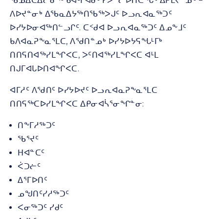
ᖃᓄᐃᑕᐃᓕᓂᖅ ᑲᐊᒻᒥᐊᑯᑦ ᓯᕗᓪᓕᐅᑎᑕᖓᑦ ᐃᑭᒪᔪᓐᓄᑦ −
ᐱᐅᔪᓐᓂᒃ ᐃᖃᓇᐃᔭᖅᑎᖃᖅᐳᒍᑦ ᐅᓗᕆᐊᓇᖅᑐᑦ
ᐅᓯᔭᐅᓂᐊᖅᑎᓪᓗᒋᑦ. ᑕᑉᑯᐊ ᐅᓗᕆᐊᓇᖅᑐᑦ ᐃᓄᖕᒧᑦ
ᑲᐱᐊᓇᕈᖕᓇᕐᒪᑕ, ᐱᖁᑎᓐᓄᒃ ᐅᓯᔭᐅᔭᕋᖓᒻᒥᒃ
ᑎᑎᕋᑎᐊᖅᓯᒪᖏᐸᑕ, ᐳᑦᑎᐊᖅᓯᒪᖏᐸᑕ ᐊᒻᒪ
ᑎᒍᒥᐊᒐᐅᑎᐊᖏᐸᑕ.
ᐊᒥᓱᑦ ᐱᖁᑎᑦ ᐅᓯᔭᐅᔪᑦ ᐅᓗᕆᐊᓇᕈᖕᓇᕐᒪᑕ
ᑎᑎᕋᖅᑕᐅᓯᒪᖏᐸᑕ ᐃᑭᓂᐊᓵᕐᓂᖏᓐᓂ:
ᑎᖕᒥᓱᖅᑐᑦ
ᖃᕐᔪᑦ
ᕼᐊᓐᑕᑦ
ᐹᑐᓖᑦ
ᐃᕐᒥᐅᑎᑦ
ᓄᖑᑎᑦᓯᓱᖅᑐᑦ
ᐸᓂᖅᑐᑦ ᓯᑯᑦ