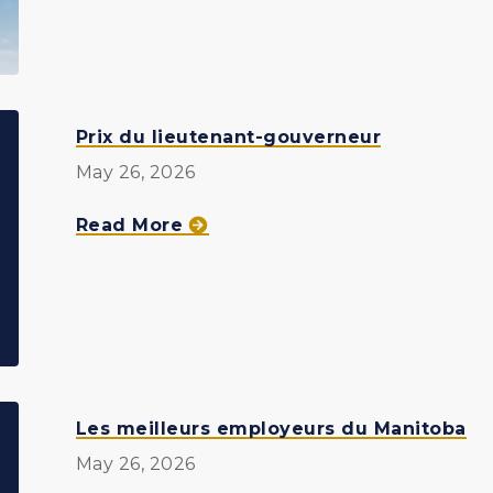
jour
fluide
importante
pour
les
Prix du lieutenant-gouverneur
membres
May 26, 2026
Aéroplan
about
Read More
Prix
du
lieutenant-
gouverneur
Les meilleurs employeurs du Manitoba
May 26, 2026