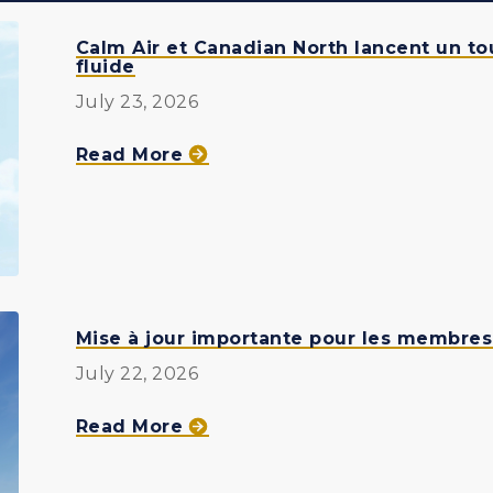
Calm Air et Canadian North lancent un to
fluide
July 23, 2026
about
Read More
Calm
Air
et
Canadian
North
lancent
Mise à jour importante pour les membres
un
July 22, 2026
tout
about
Read More
nouvel
Mise
accord
à
d'interligne