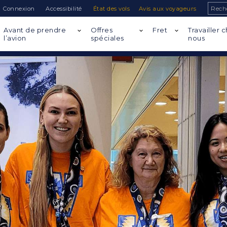
Sear
Connexion
Accessibilité
État des vols
Avis aux voyageurs
Avant de prendre
Offres
Fret
Travailler 
l’avion
spéciales
nous