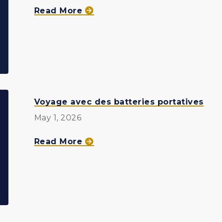
about
Read More
Les
meilleurs
employeurs
du
Manitoba
Voyage avec des batteries portatives
May 1, 2026
about
Read More
Voyage
avec
des
batteries
portatives