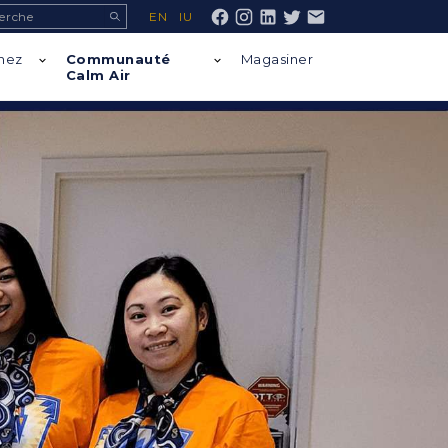
ch
EN
IU
Facebook
chez
Communauté
Magasiner
Calm Air