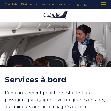
EN
IU
Check-In
État des vols
Avis aux voyageurs
Skip to Navigation
Skip to Content
Skip to Footer
Services à bord
L’embarquement prioritaire est offert aux
passagers qui voyagent avec de jeunes enfants,
aux mineurs non accompagnés ou aux